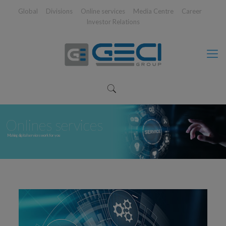
Global
Divisions
Online services
Media Centre
Career
Investor Relations
Onlines services
Making digital services work for you